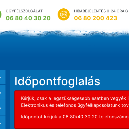
ÜGYFÉLSZOLGÁLAT
HIBABEJELENTÉS 0-24 ÓRÁIG
06 80 40 30 20
06 80 200 423
+
Időpontfoglalás
+
Kérjük, csak a legszükségesebb esetben vegyék i
+
Elektronikus és telefonos ügyfélkapcsolatunk tov
Időpontot kérjük a 06 80/40 30 20 telefonszámon
+