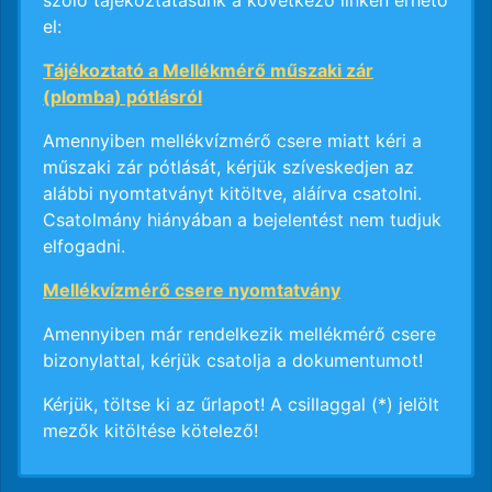
szóló tájékoztatásunk a következő linken érhető
el:
Tájékoztató a Mellékmérő műszaki zár
(plomba) pótlásról
Amennyiben mellékvízmérő csere miatt kéri a
műszaki zár pótlását, kérjük szíveskedjen az
alábbi nyomtatványt kitöltve, aláírva csatolni.
Csatolmány hiányában a bejelentést nem tudjuk
elfogadni.
Mellékvízmérő csere nyomtatvány
Amennyiben már rendelkezik mellékmérő csere
bizonylattal, kérjük csatolja a dokumentumot!
Kérjük, töltse ki az űrlapot! A csillaggal (*) jelölt
mezők kitöltése kötelező!