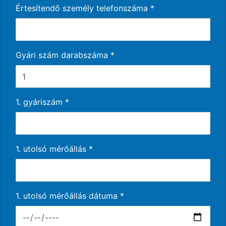
Értesítendő személy telefonszáma
*
Gyári szám darabszáma *
1. gyáriszám *
1. utolsó mérőállás *
1. utolsó mérőállás dátuma *