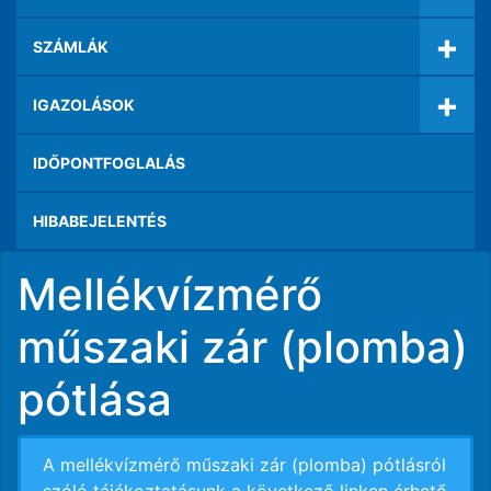
+
SZÁMLÁK
+
IGAZOLÁSOK
IDŐPONTFOGLALÁS
HIBABEJELENTÉS
Mellékvízmérő
műszaki zár (plomba)
pótlása
A mellékvízmérő műszaki zár (plomba) pótlásról