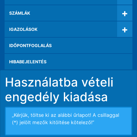
+
SZÁMLÁK
+
IGAZOLÁSOK
IDŐPONTFOGLALÁS
HIBABEJELENTÉS
Használatba vételi
engedély kiadása
„Kérjük, töltse ki az alábbi űrlapot! A csillaggal
(*) jelölt mezők kitöltése kötelező!”