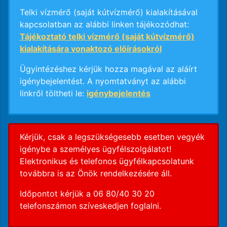
Telki vízmérő (saját kútvízmérő) kialakításával
kapcsolatban az alábbi linken tájékozódhat:
Tájékoztató telki vízmérő (saját kútvízmérő)
kialakítására vonaktozó előírásokról
Ügyintézéshez kérjük hozza magával az aláírt
igénybejelentést. A nyomtatványt az alábbi
linkről töltheti le:
igénybejelentés
Kérjük, csak a legszükségesebb esetben vegyék
igénybe a személyes ügyfélszolgálatot!
Elektronikus és telefonos ügyfélkapcsolatunk
továbbra is az Önök rendelkezésére áll.
Időpontot kérjük a 06 80/40 30 20
telefonszámon szíveskedjen foglalni.